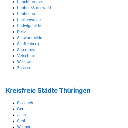
Lauchhammer
Lübben/Spreewald
Lübbenau
Luckenwalde
Ludwigsfelde
Peitz
Schwarzheide
Senftenberg
Spremberg
Vetschau
Welzow
Zossen
Kreisfreie Städte Thüringen
Eisenach
Gera
Jena
Suhl
Weimar