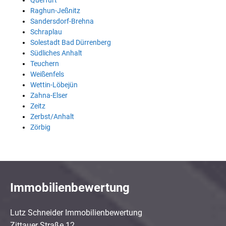
Querfurt
Raghun-Jeßnitz
Sandersdorf-Brehna
Schraplau
Solestadt Bad Dürrenberg
Südliches Anhalt
Teuchern
Weißenfels
Wettin-Löbejün
Zahna-Elser
Zeitz
Zerbst/Anhalt
Zörbig
Immobilienbewertung
Lutz Schneider Immobilienbewertung
Zittauer Straße 12