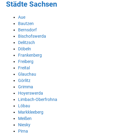
Städte Sachsen
Aue
Bautzen
Bernsdorf
Bischofswerda
Delitzsch
Döbeln
Frankenberg
Freiberg
Freital
Glauchau
Görlitz
Grimma
Hoyerswerda
Limbach-Oberfrohna
Löbau
Markkleeberg
Meißen
Niesky
Pirna