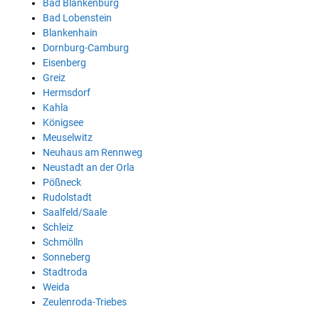
Bad Blankenburg
Bad Lobenstein
Blankenhain
Dornburg-Camburg
Eisenberg
Greiz
Hermsdorf
Kahla
Königsee
Meuselwitz
Neuhaus am Rennweg
Neustadt an der Orla
Pößneck
Rudolstadt
Saalfeld/Saale
Schleiz
Schmölln
Sonneberg
Stadtroda
Weida
Zeulenroda-Triebes