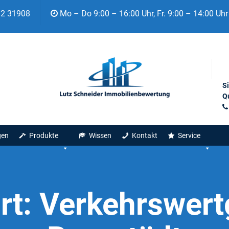
92 31908
Mo – Do 9:00 – 16:00 Uhr, Fr. 9:00 – 14:00 Uhr
S
Qu
gen
Produkte
Wissen
Kontakt
Service
rt:
Verkehrswert