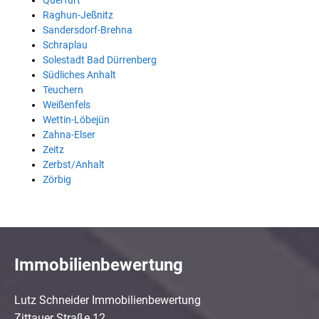
Querfurt
Raghun-Jeßnitz
Sandersdorf-Brehna
Schraplau
Solestadt Bad Dürrenberg
Südliches Anhalt
Teuchern
Weißenfels
Wettin-Löbejün
Zahna-Elser
Zeitz
Zerbst/Anhalt
Zörbig
Immobilienbewertung
Lutz Schneider Immobilienbewertung
Zittauer Straße 12