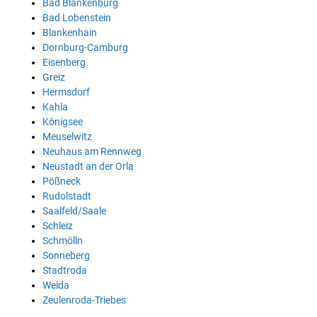
Bad Blankenburg
Bad Lobenstein
Blankenhain
Dornburg-Camburg
Eisenberg
Greiz
Hermsdorf
Kahla
Königsee
Meuselwitz
Neuhaus am Rennweg
Neustadt an der Orla
Pößneck
Rudolstadt
Saalfeld/Saale
Schleiz
Schmölln
Sonneberg
Stadtroda
Weida
Zeulenroda-Triebes