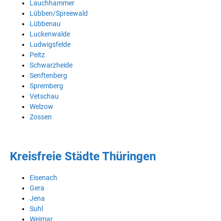
Lauchhammer
Lübben/Spreewald
Lübbenau
Luckenwalde
Ludwigsfelde
Peitz
Schwarzheide
Senftenberg
Spremberg
Vetschau
Welzow
Zossen
Kreisfreie Städte Thüringen
Eisenach
Gera
Jena
Suhl
Weimar