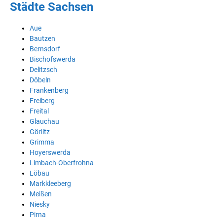
Städte Sachsen
Aue
Bautzen
Bernsdorf
Bischofswerda
Delitzsch
Döbeln
Frankenberg
Freiberg
Freital
Glauchau
Görlitz
Grimma
Hoyerswerda
Limbach-Oberfrohna
Löbau
Markkleeberg
Meißen
Niesky
Pirna