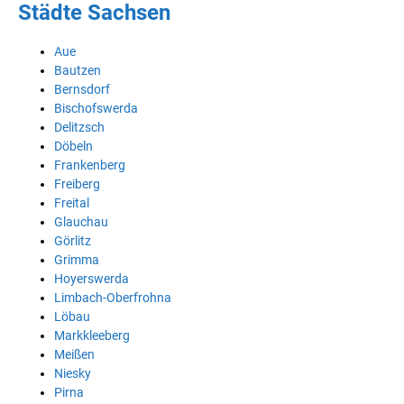
Städte Sachsen
Aue
Bautzen
Bernsdorf
Bischofswerda
Delitzsch
Döbeln
Frankenberg
Freiberg
Freital
Glauchau
Görlitz
Grimma
Hoyerswerda
Limbach-Oberfrohna
Löbau
Markkleeberg
Meißen
Niesky
Pirna