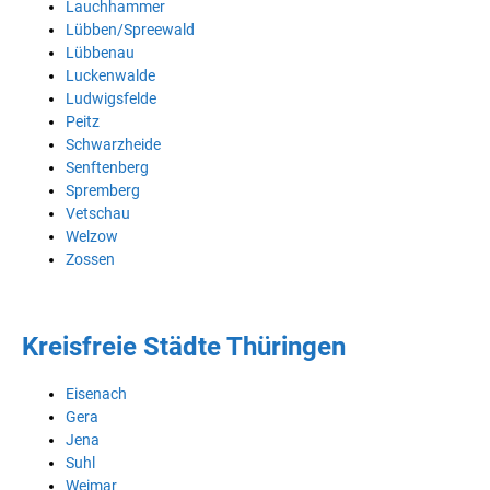
Lauchhammer
Lübben/Spreewald
Lübbenau
Luckenwalde
Ludwigsfelde
Peitz
Schwarzheide
Senftenberg
Spremberg
Vetschau
Welzow
Zossen
Kreisfreie Städte Thüringen
Eisenach
Gera
Jena
Suhl
Weimar