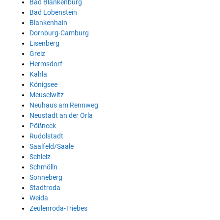
Bad Blankenburg
Bad Lobenstein
Blankenhain
Dornburg-Camburg
Eisenberg
Greiz
Hermsdorf
Kahla
Königsee
Meuselwitz
Neuhaus am Rennweg
Neustadt an der Orla
Pößneck
Rudolstadt
Saalfeld/Saale
Schleiz
Schmölln
Sonneberg
Stadtroda
Weida
Zeulenroda-Triebes