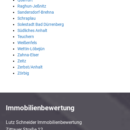
Querfurt
Raghun-Jeßnitz
Sandersdorf-Brehna
Schraplau
Solestadt Bad Dürrenberg
Südliches Anhalt
Teuchern
Weißenfels
Wettin-Löbejün
Zahna-Elser
Zeitz
Zerbst/Anhalt
Zörbig
Immobilienbewertung
Lutz Schneider Immobilienbewertung
Zittauer Straße 12