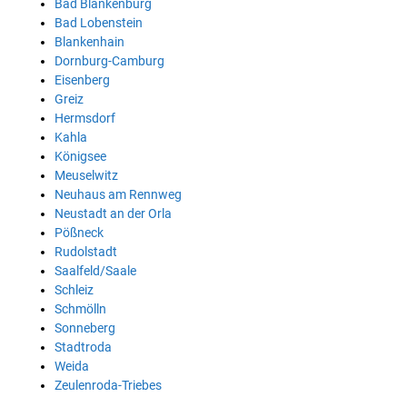
Bad Blankenburg
Bad Lobenstein
Blankenhain
Dornburg-Camburg
Eisenberg
Greiz
Hermsdorf
Kahla
Königsee
Meuselwitz
Neuhaus am Rennweg
Neustadt an der Orla
Pößneck
Rudolstadt
Saalfeld/Saale
Schleiz
Schmölln
Sonneberg
Stadtroda
Weida
Zeulenroda-Triebes