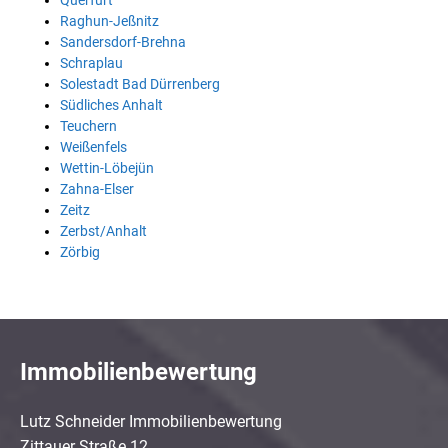
Querfurt
Raghun-Jeßnitz
Sandersdorf-Brehna
Schraplau
Solestadt Bad Dürrenberg
Südliches Anhalt
Teuchern
Weißenfels
Wettin-Löbejün
Zahna-Elser
Zeitz
Zerbst/Anhalt
Zörbig
Immobilienbewertung
Lutz Schneider Immobilienbewertung
Zittauer Straße 12