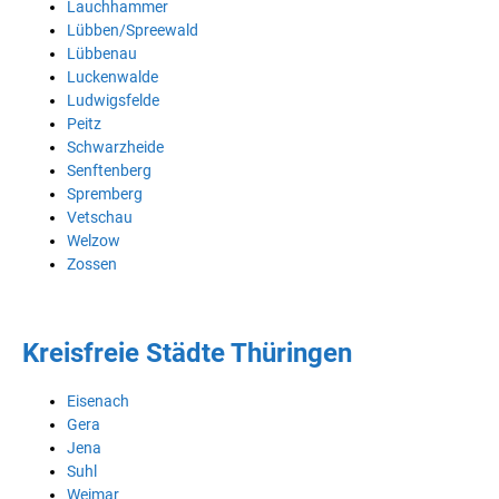
Lauchhammer
Lübben/Spreewald
Lübbenau
Luckenwalde
Ludwigsfelde
Peitz
Schwarzheide
Senftenberg
Spremberg
Vetschau
Welzow
Zossen
Kreisfreie Städte Thüringen
Eisenach
Gera
Jena
Suhl
Weimar