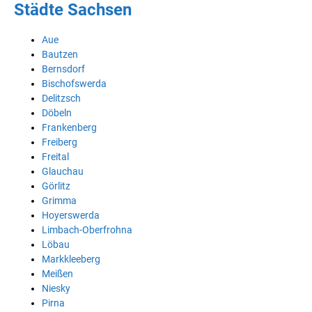
Städte Sachsen
Aue
Bautzen
Bernsdorf
Bischofswerda
Delitzsch
Döbeln
Frankenberg
Freiberg
Freital
Glauchau
Görlitz
Grimma
Hoyerswerda
Limbach-Oberfrohna
Löbau
Markkleeberg
Meißen
Niesky
Pirna