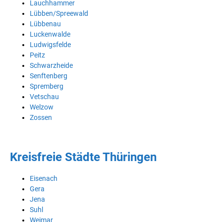
Lauchhammer
Lübben/Spreewald
Lübbenau
Luckenwalde
Ludwigsfelde
Peitz
Schwarzheide
Senftenberg
Spremberg
Vetschau
Welzow
Zossen
Kreisfreie Städte Thüringen
Eisenach
Gera
Jena
Suhl
Weimar