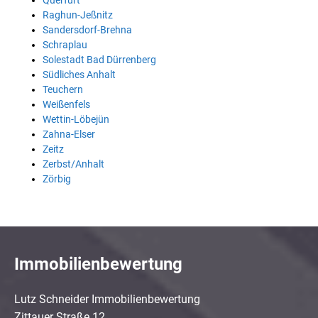
Querfurt
Raghun-Jeßnitz
Sandersdorf-Brehna
Schraplau
Solestadt Bad Dürrenberg
Südliches Anhalt
Teuchern
Weißenfels
Wettin-Löbejün
Zahna-Elser
Zeitz
Zerbst/Anhalt
Zörbig
Immobilienbewertung
Lutz Schneider Immobilienbewertung
Zittauer Straße 12