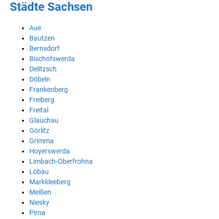
Städte Sachsen
Aue
Bautzen
Bernsdorf
Bischofswerda
Delitzsch
Döbeln
Frankenberg
Freiberg
Freital
Glauchau
Görlitz
Grimma
Hoyerswerda
Limbach-Oberfrohna
Löbau
Markkleeberg
Meißen
Niesky
Pirna