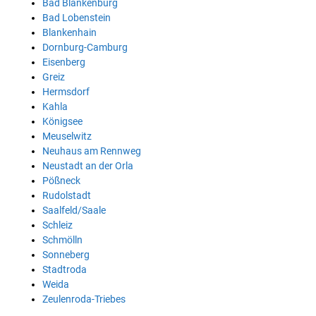
Bad Blankenburg
Bad Lobenstein
Blankenhain
Dornburg-Camburg
Eisenberg
Greiz
Hermsdorf
Kahla
Königsee
Meuselwitz
Neuhaus am Rennweg
Neustadt an der Orla
Pößneck
Rudolstadt
Saalfeld/Saale
Schleiz
Schmölln
Sonneberg
Stadtroda
Weida
Zeulenroda-Triebes