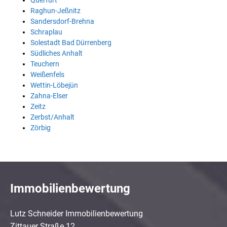
Querfurt
Raghun-Jeßnitz
Sandersdorf-Brehna
Schraplau
Solestadt Bad Dürrenberg
Südliches Anhalt
Teuchern
Weißenfels
Wettin-Löbejün
Zahna-Elser
Zeitz
Zerbst/Anhalt
Zörbig
Immobilienbewertung
Lutz Schneider Immobilienbewertung
Zittauer Straße 12