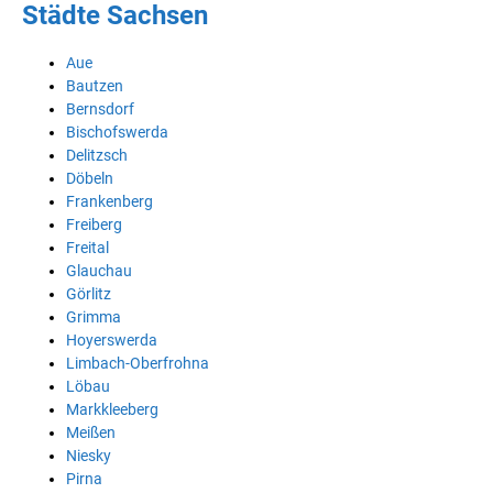
Städte Sachsen
Aue
Bautzen
Bernsdorf
Bischofswerda
Delitzsch
Döbeln
Frankenberg
Freiberg
Freital
Glauchau
Görlitz
Grimma
Hoyerswerda
Limbach-Oberfrohna
Löbau
Markkleeberg
Meißen
Niesky
Pirna