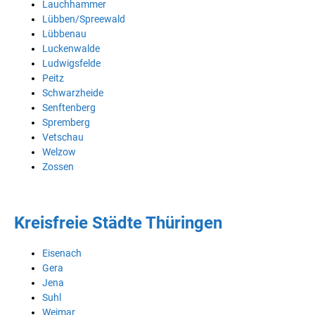
Lauchhammer
Lübben/Spreewald
Lübbenau
Luckenwalde
Ludwigsfelde
Peitz
Schwarzheide
Senftenberg
Spremberg
Vetschau
Welzow
Zossen
Kreisfreie Städte Thüringen
Eisenach
Gera
Jena
Suhl
Weimar