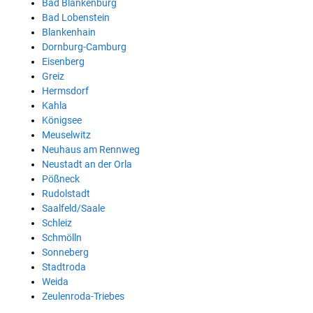
Bad Blankenburg
Bad Lobenstein
Blankenhain
Dornburg-Camburg
Eisenberg
Greiz
Hermsdorf
Kahla
Königsee
Meuselwitz
Neuhaus am Rennweg
Neustadt an der Orla
Pößneck
Rudolstadt
Saalfeld/Saale
Schleiz
Schmölln
Sonneberg
Stadtroda
Weida
Zeulenroda-Triebes