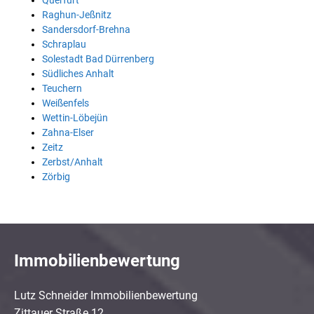
Querfurt
Raghun-Jeßnitz
Sandersdorf-Brehna
Schraplau
Solestadt Bad Dürrenberg
Südliches Anhalt
Teuchern
Weißenfels
Wettin-Löbejün
Zahna-Elser
Zeitz
Zerbst/Anhalt
Zörbig
Immobilienbewertung
Lutz Schneider Immobilienbewertung
Zittauer Straße 12