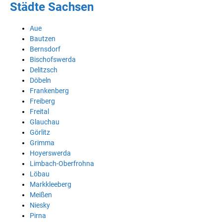
Städte Sachsen
Aue
Bautzen
Bernsdorf
Bischofswerda
Delitzsch
Döbeln
Frankenberg
Freiberg
Freital
Glauchau
Görlitz
Grimma
Hoyerswerda
Limbach-Oberfrohna
Löbau
Markkleeberg
Meißen
Niesky
Pirna