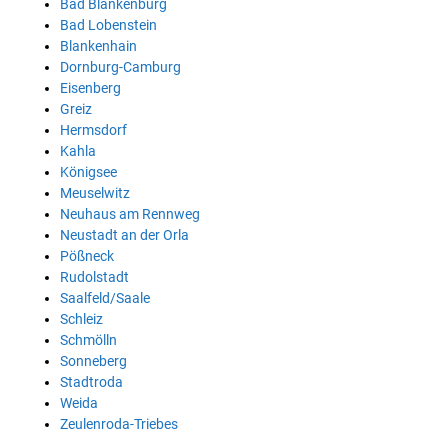
Bad Blankenburg
Bad Lobenstein
Blankenhain
Dornburg-Camburg
Eisenberg
Greiz
Hermsdorf
Kahla
Königsee
Meuselwitz
Neuhaus am Rennweg
Neustadt an der Orla
Pößneck
Rudolstadt
Saalfeld/Saale
Schleiz
Schmölln
Sonneberg
Stadtroda
Weida
Zeulenroda-Triebes