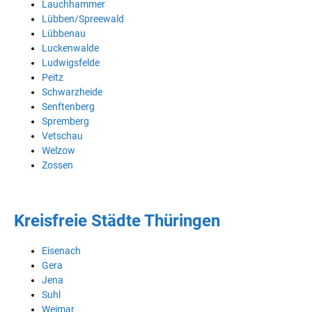
Lauchhammer
Lübben/Spreewald
Lübbenau
Luckenwalde
Ludwigsfelde
Peitz
Schwarzheide
Senftenberg
Spremberg
Vetschau
Welzow
Zossen
Kreisfreie Städte Thüringen
Eisenach
Gera
Jena
Suhl
Weimar