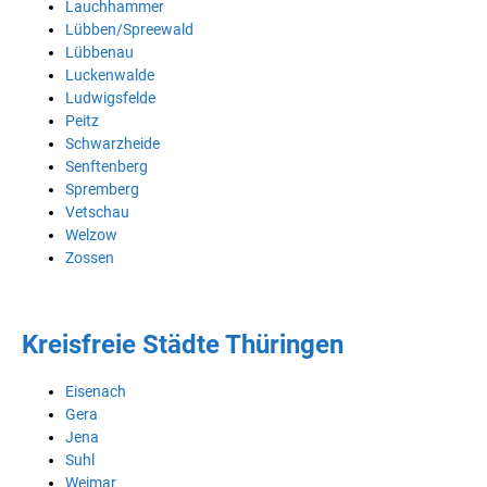
Lauchhammer
Lübben/Spreewald
Lübbenau
Luckenwalde
Ludwigsfelde
Peitz
Schwarzheide
Senftenberg
Spremberg
Vetschau
Welzow
Zossen
Kreisfreie Städte Thüringen
Eisenach
Gera
Jena
Suhl
Weimar