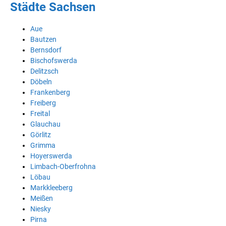
Städte Sachsen
Aue
Bautzen
Bernsdorf
Bischofswerda
Delitzsch
Döbeln
Frankenberg
Freiberg
Freital
Glauchau
Görlitz
Grimma
Hoyerswerda
Limbach-Oberfrohna
Löbau
Markkleeberg
Meißen
Niesky
Pirna