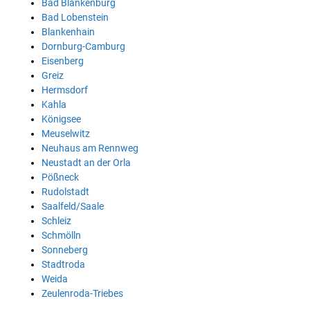
Bad Blankenburg
Bad Lobenstein
Blankenhain
Dornburg-Camburg
Eisenberg
Greiz
Hermsdorf
Kahla
Königsee
Meuselwitz
Neuhaus am Rennweg
Neustadt an der Orla
Pößneck
Rudolstadt
Saalfeld/Saale
Schleiz
Schmölln
Sonneberg
Stadtroda
Weida
Zeulenroda-Triebes