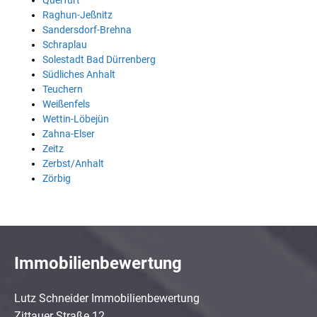
Querfurt
Raghun-Jeßnitz
Sandersdorf-Brehna
Schraplau
Solestadt Bad Dürrenberg
Südliches Anhalt
Teuchern
Weißenfels
Wettin-Löbejün
Zahna-Elser
Zeitz
Zerbst/Anhalt
Zörbig
Immobilienbewertung
Lutz Schneider Immobilienbewertung
Zittauer Straße 12