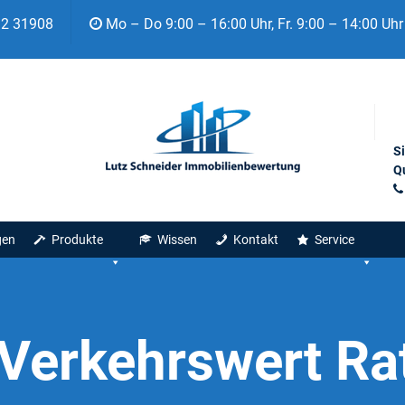
92 31908
Mo – Do 9:00 – 16:00 Uhr, Fr. 9:00 – 14:00 Uhr
S
Qu
gen
Produkte
Wissen
Kontakt
Service
Verkehrswert R