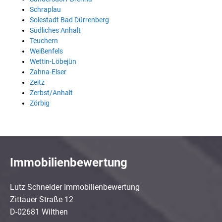
Schraplau
Solestadt Bad Dürrenberg
Südliches Anhalt
Teuchern
Weißenfels
Wettin-Löbejün
Zahna-Elser
Zeitz
Zerbst/Anhalt
Zörbig
Immobilienbewertung
Lutz Schneider Immobilienbewertung
Zittauer Straße 12
D-02681 Wilthen