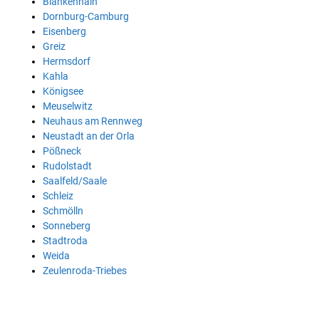
Blankenhain
Dornburg-Camburg
Eisenberg
Greiz
Hermsdorf
Kahla
Königsee
Meuselwitz
Neuhaus am Rennweg
Neustadt an der Orla
Pößneck
Rudolstadt
Saalfeld/Saale
Schleiz
Schmölln
Sonneberg
Stadtroda
Weida
Zeulenroda-Triebes