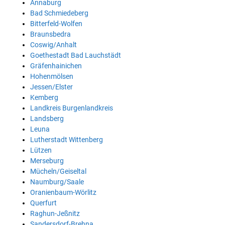
Annaburg
Bad Schmiedeberg
Bitterfeld-Wolfen
Braunsbedra
Coswig/Anhalt
Goethestadt Bad Lauchstädt
Gräfenhainichen
Hohenmölsen
Jessen/Elster
Kemberg
Landkreis Burgenlandkreis
Landsberg
Leuna
Lutherstadt Wittenberg
Lützen
Merseburg
Mücheln/Geiseltal
Naumburg/Saale
Oranienbaum-Wörlitz
Querfurt
Raghun-Jeßnitz
Sandersdorf-Brehna