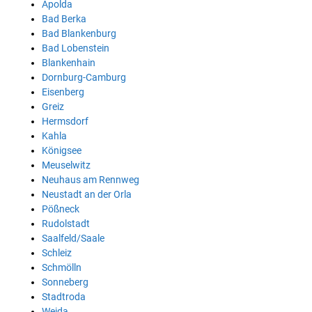
Apolda
Bad Berka
Bad Blankenburg
Bad Lobenstein
Blankenhain
Dornburg-Camburg
Eisenberg
Greiz
Hermsdorf
Kahla
Königsee
Meuselwitz
Neuhaus am Rennweg
Neustadt an der Orla
Pößneck
Rudolstadt
Saalfeld/Saale
Schleiz
Schmölln
Sonneberg
Stadtroda
Weida