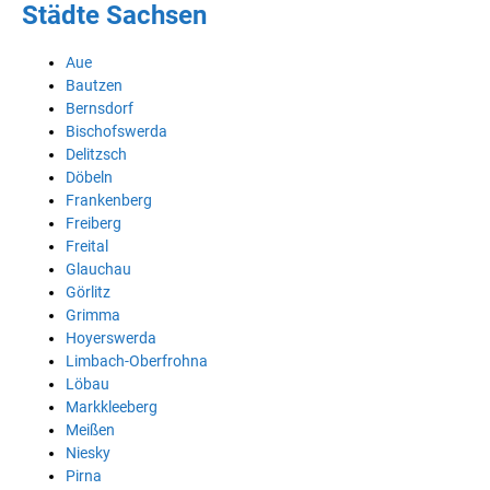
Städte Sachsen
Aue
Bautzen
Bernsdorf
Bischofswerda
Delitzsch
Döbeln
Frankenberg
Freiberg
Freital
Glauchau
Görlitz
Grimma
Hoyerswerda
Limbach-Oberfrohna
Löbau
Markkleeberg
Meißen
Niesky
Pirna