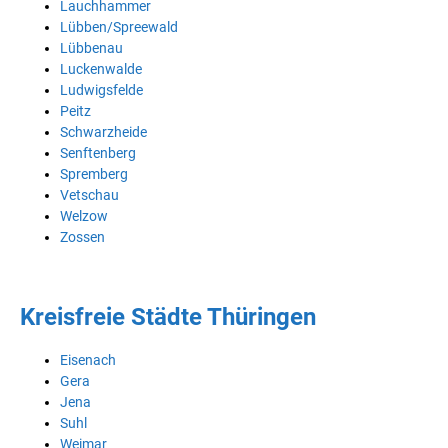
Lauchhammer
Lübben/Spreewald
Lübbenau
Luckenwalde
Ludwigsfelde
Peitz
Schwarzheide
Senftenberg
Spremberg
Vetschau
Welzow
Zossen
Kreisfreie Städte Thüringen
Eisenach
Gera
Jena
Suhl
Weimar