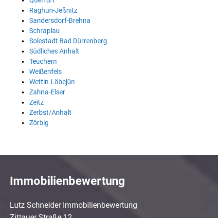
Querfurt
Raghun-Jeßnitz
Sandersdorf-Brehna
Schraplau
Solestadt Bad Dürrenberg
Südliches Anhalt
Teuchern
Weißenfels
Wettin-Löbejün
Zahna-Elser
Zeitz
Zerbst/Anhalt
Zörbig
Immobilienbewertung
Lutz Schneider Immobilienbewertung
Zittauer Straße 12