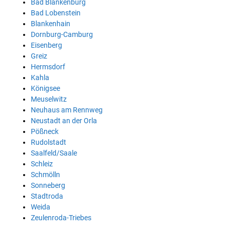
Bad Blankenburg
Bad Lobenstein
Blankenhain
Dornburg-Camburg
Eisenberg
Greiz
Hermsdorf
Kahla
Königsee
Meuselwitz
Neuhaus am Rennweg
Neustadt an der Orla
Pößneck
Rudolstadt
Saalfeld/Saale
Schleiz
Schmölln
Sonneberg
Stadtroda
Weida
Zeulenroda-Triebes