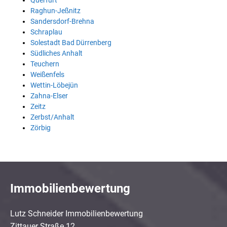
Querfurt
Raghun-Jeßnitz
Sandersdorf-Brehna
Schraplau
Solestadt Bad Dürrenberg
Südliches Anhalt
Teuchern
Weißenfels
Wettin-Löbejün
Zahna-Elser
Zeitz
Zerbst/Anhalt
Zörbig
Immobilienbewertung
Lutz Schneider Immobilienbewertung
Zittauer Straße 12