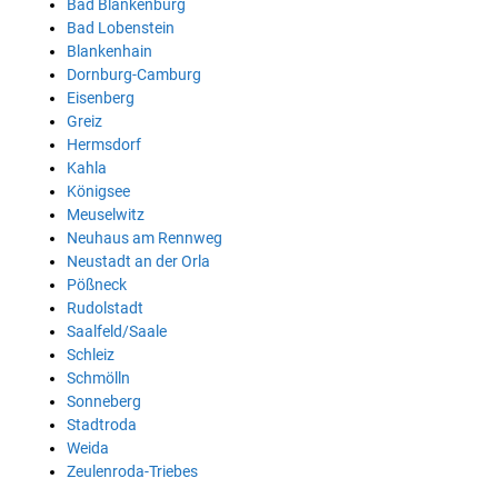
Bad Blankenburg
Bad Lobenstein
Blankenhain
Dornburg-Camburg
Eisenberg
Greiz
Hermsdorf
Kahla
Königsee
Meuselwitz
Neuhaus am Rennweg
Neustadt an der Orla
Pößneck
Rudolstadt
Saalfeld/Saale
Schleiz
Schmölln
Sonneberg
Stadtroda
Weida
Zeulenroda-Triebes