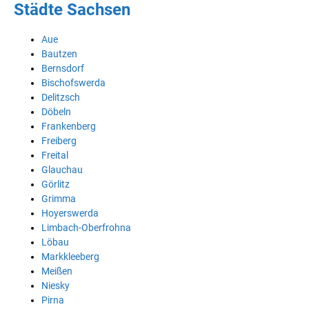
Städte Sachsen
Aue
Bautzen
Bernsdorf
Bischofswerda
Delitzsch
Döbeln
Frankenberg
Freiberg
Freital
Glauchau
Görlitz
Grimma
Hoyerswerda
Limbach-Oberfrohna
Löbau
Markkleeberg
Meißen
Niesky
Pirna