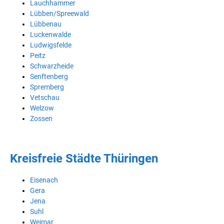
Lauchhammer
Lübben/Spreewald
Lübbenau
Luckenwalde
Ludwigsfelde
Peitz
Schwarzheide
Senftenberg
Spremberg
Vetschau
Welzow
Zossen
Kreisfreie Städte Thüringen
Eisenach
Gera
Jena
Suhl
Weimar