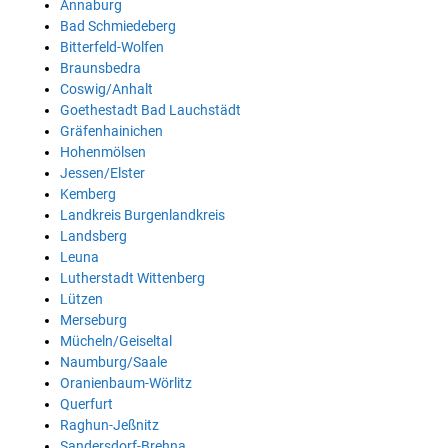
Annaburg
Bad Schmiedeberg
Bitterfeld-Wolfen
Braunsbedra
Coswig/Anhalt
Goethestadt Bad Lauchstädt
Gräfenhainichen
Hohenmölsen
Jessen/Elster
Kemberg
Landkreis Burgenlandkreis
Landsberg
Leuna
Lutherstadt Wittenberg
Lützen
Merseburg
Mücheln/Geiseltal
Naumburg/Saale
Oranienbaum-Wörlitz
Querfurt
Raghun-Jeßnitz
Sandersdorf-Brehna