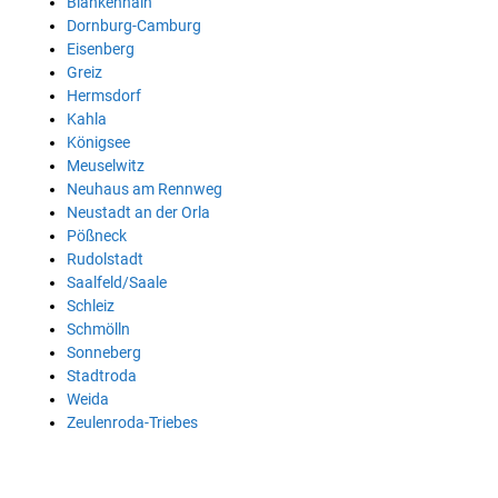
Blankenhain
Dornburg-Camburg
Eisenberg
Greiz
Hermsdorf
Kahla
Königsee
Meuselwitz
Neuhaus am Rennweg
Neustadt an der Orla
Pößneck
Rudolstadt
Saalfeld/Saale
Schleiz
Schmölln
Sonneberg
Stadtroda
Weida
Zeulenroda-Triebes