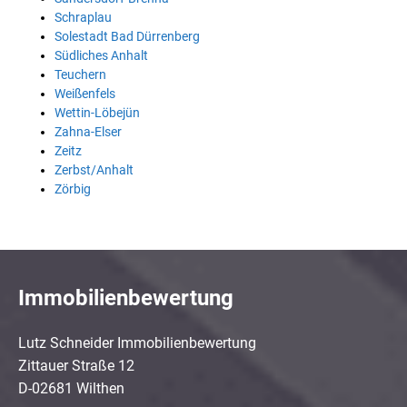
Schraplau
Solestadt Bad Dürrenberg
Südliches Anhalt
Teuchern
Weißenfels
Wettin-Löbejün
Zahna-Elser
Zeitz
Zerbst/Anhalt
Zörbig
Immobilienbewertung
Lutz Schneider Immobilienbewertung
Zittauer Straße 12
D-02681 Wilthen