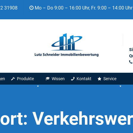
92 31908
Mo – Do 9:00 – 16:00 Uhr, Fr. 9:00 – 14:00 Uhr
S
Qu
gen
Produkte
Wissen
Kontakt
Service
ort:
Verkehrswe