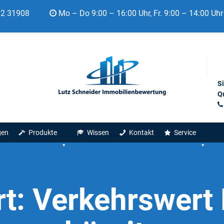
92 31908
Mo – Do 9:00 – 16:00 Uhr, Fr. 9:00 – 14:00 Uhr
S
Qu
gen
Produkte
Wissen
Kontakt
Service
rt:
Verkehrswert 