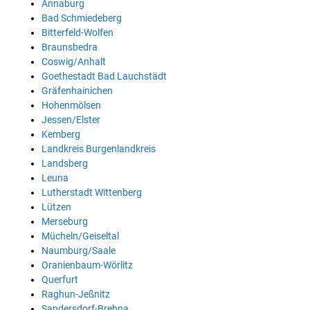
Annaburg
Bad Schmiedeberg
Bitterfeld-Wolfen
Braunsbedra
Coswig/Anhalt
Goethestadt Bad Lauchstädt
Gräfenhainichen
Hohenmölsen
Jessen/Elster
Kemberg
Landkreis Burgenlandkreis
Landsberg
Leuna
Lutherstadt Wittenberg
Lützen
Merseburg
Mücheln/Geiseltal
Naumburg/Saale
Oranienbaum-Wörlitz
Querfurt
Raghun-Jeßnitz
Sandersdorf-Brehna