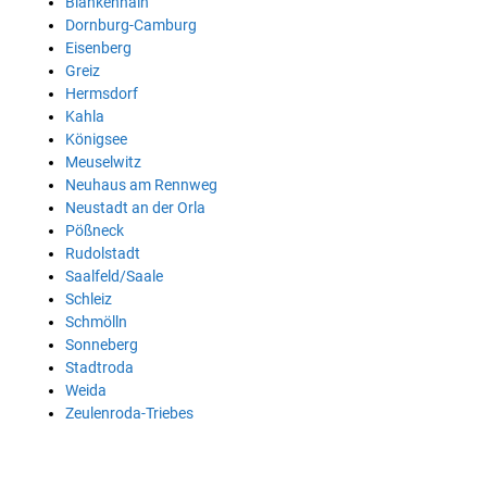
Blankenhain
Dornburg-Camburg
Eisenberg
Greiz
Hermsdorf
Kahla
Königsee
Meuselwitz
Neuhaus am Rennweg
Neustadt an der Orla
Pößneck
Rudolstadt
Saalfeld/Saale
Schleiz
Schmölln
Sonneberg
Stadtroda
Weida
Zeulenroda-Triebes