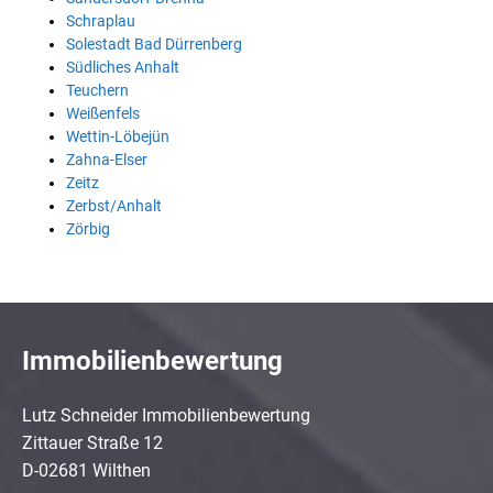
Schraplau
Solestadt Bad Dürrenberg
Südliches Anhalt
Teuchern
Weißenfels
Wettin-Löbejün
Zahna-Elser
Zeitz
Zerbst/Anhalt
Zörbig
Immobilienbewertung
Lutz Schneider Immobilienbewertung
Zittauer Straße 12
D-02681 Wilthen