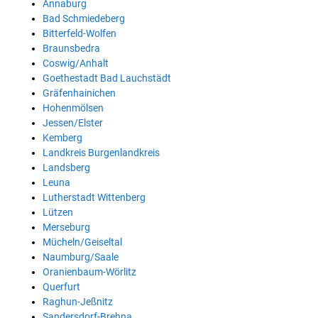
Annaburg
Bad Schmiedeberg
Bitterfeld-Wolfen
Braunsbedra
Coswig/Anhalt
Goethestadt Bad Lauchstädt
Gräfenhainichen
Hohenmölsen
Jessen/Elster
Kemberg
Landkreis Burgenlandkreis
Landsberg
Leuna
Lutherstadt Wittenberg
Lützen
Merseburg
Mücheln/Geiseltal
Naumburg/Saale
Oranienbaum-Wörlitz
Querfurt
Raghun-Jeßnitz
Sandersdorf-Brehna