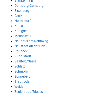
Blankenhain
Dornburg-Camburg
Eisenberg
Greiz
Hermsdorf
Kahla
Königsee
Meuselwitz
Neuhaus am Rennweg
Neustadt an der Orla
Pößneck
Rudolstadt
Saalfeld/Saale
Schleiz
Schmölln
Sonneberg
Stadtroda
Weida
Zeulenroda-Triebes