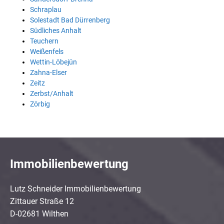
Schraplau
Solestadt Bad Dürrenberg
Südliches Anhalt
Teuchern
Weißenfels
Wettin-Löbejün
Zahna-Elser
Zeitz
Zerbst/Anhalt
Zörbig
Immobilienbewertung
Lutz Schneider Immobilienbewertung
Zittauer Straße 12
D-02681 Wilthen