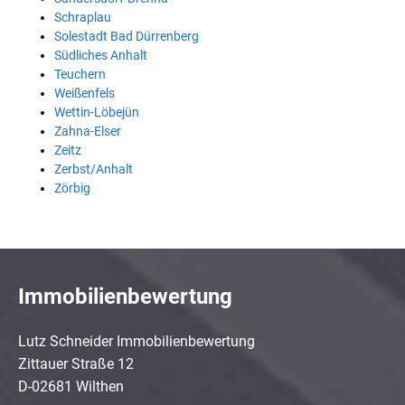
Schraplau
Solestadt Bad Dürrenberg
Südliches Anhalt
Teuchern
Weißenfels
Wettin-Löbejün
Zahna-Elser
Zeitz
Zerbst/Anhalt
Zörbig
Immobilienbewertung
Lutz Schneider Immobilienbewertung
Zittauer Straße 12
D-02681 Wilthen