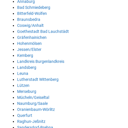
Annaburg
Bad Schmiedeberg
Bitterfeld-Wolfen
Braunsbedra
Coswig/Anhalt
Goethestadt Bad Lauchstädt
Gräfenhainichen
Hohenmölsen
Jessen/Elster
Kemberg
Landkreis Burgenlandkreis
Landsberg
Leuna
Lutherstadt Wittenberg
Lützen
Merseburg
Mücheln/Geiseltal
Naumburg/Saale
Oranienbaum-Wörlitz
Querfurt
Raghun-Jeßnitz
Sandersdorf-Brehna