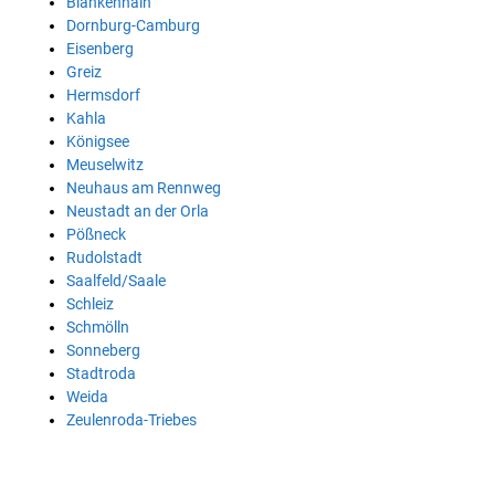
Blankenhain
Dornburg-Camburg
Eisenberg
Greiz
Hermsdorf
Kahla
Königsee
Meuselwitz
Neuhaus am Rennweg
Neustadt an der Orla
Pößneck
Rudolstadt
Saalfeld/Saale
Schleiz
Schmölln
Sonneberg
Stadtroda
Weida
Zeulenroda-Triebes