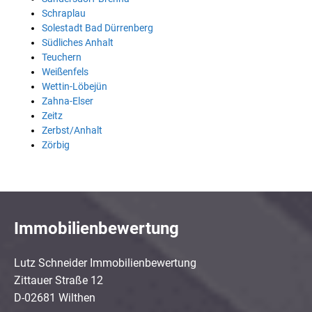
Schraplau
Solestadt Bad Dürrenberg
Südliches Anhalt
Teuchern
Weißenfels
Wettin-Löbejün
Zahna-Elser
Zeitz
Zerbst/Anhalt
Zörbig
Immobilienbewertung
Lutz Schneider Immobilienbewertung
Zittauer Straße 12
D-02681 Wilthen