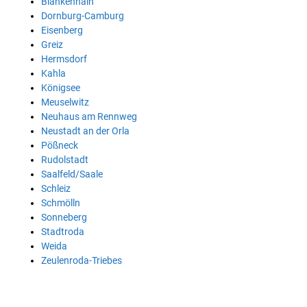
Blankenhain
Dornburg-Camburg
Eisenberg
Greiz
Hermsdorf
Kahla
Königsee
Meuselwitz
Neuhaus am Rennweg
Neustadt an der Orla
Pößneck
Rudolstadt
Saalfeld/Saale
Schleiz
Schmölln
Sonneberg
Stadtroda
Weida
Zeulenroda-Triebes