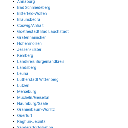
Annaburg
Bad Schmiedeberg
Bitterfeld-Wolfen
Braunsbedra
Coswig/Anhalt
Goethestadt Bad Lauchstädt
Gräfenhainichen
Hohenmölsen
Jessen/Elster
Kemberg
Landkreis Burgenlandkreis
Landsberg
Leuna
Lutherstadt Wittenberg
Lützen
Merseburg
Mücheln/Geiseltal
Naumburg/Saale
Oranienbaum-Wörlitz
Querfurt
Raghun-Jeßnitz
Sandersdorf-Brehna