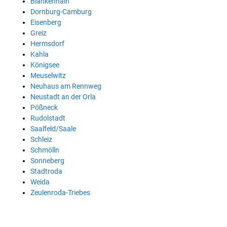
Blankenhain
Dornburg-Camburg
Eisenberg
Greiz
Hermsdorf
Kahla
Königsee
Meuselwitz
Neuhaus am Rennweg
Neustadt an der Orla
Pößneck
Rudolstadt
Saalfeld/Saale
Schleiz
Schmölln
Sonneberg
Stadtroda
Weida
Zeulenroda-Triebes