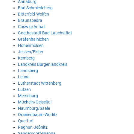
Annaburg
Bad Schmiedeberg
Bitterfeld-Wolfen
Braunsbedra
Coswig/Anhalt
Goethestadt Bad Lauchstädt
Gräfenhainichen
Hohenmölsen
Jessen/Elster
Kemberg
Landkreis Burgenlandkreis
Landsberg
Leuna
Lutherstadt Wittenberg
Lützen
Merseburg
Mücheln/Geiseltal
Naumburg/Saale
Oranienbaum-Wörlitz
Querfurt
Raghun-Jeßnitz
Sandersdorf-Brehna