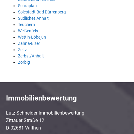
Schraplau
Solestadt Bad Dürrenberg
Südliches Anhalt
Teuchern
Weißenfels
Wettin-Löbejün
Zahna-Elser
Zeitz
Zerbst/Anhalt
Zörbig
Immobilienbewertung
Lutz Schneider Immobilienbewertung
Zittauer Straße 12
D-02681 Wilthen