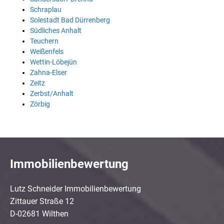
Schraplau
Solestadt Bad Dürrenberg
Südliches Anhalt
Teuchern
Weißenfels
Wettin-Löbejün
Zahna-Elser
Zeitz
Zerbst/Anhalt
Zörbig
Immobilienbewertung
Lutz Schneider Immobilienbewertung
Zittauer Straße 12
D-02681 Wilthen