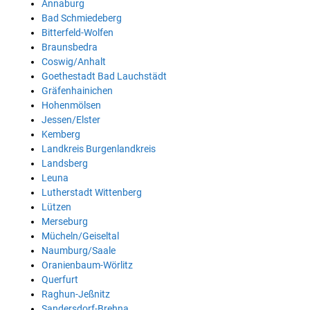
Annaburg
Bad Schmiedeberg
Bitterfeld-Wolfen
Braunsbedra
Coswig/Anhalt
Goethestadt Bad Lauchstädt
Gräfenhainichen
Hohenmölsen
Jessen/Elster
Kemberg
Landkreis Burgenlandkreis
Landsberg
Leuna
Lutherstadt Wittenberg
Lützen
Merseburg
Mücheln/Geiseltal
Naumburg/Saale
Oranienbaum-Wörlitz
Querfurt
Raghun-Jeßnitz
Sandersdorf-Brehna