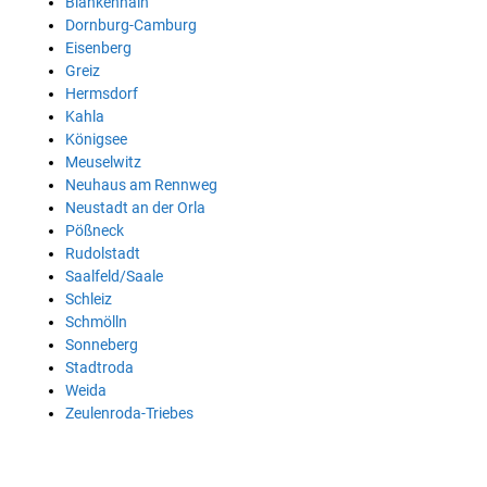
Blankenhain
Dornburg-Camburg
Eisenberg
Greiz
Hermsdorf
Kahla
Königsee
Meuselwitz
Neuhaus am Rennweg
Neustadt an der Orla
Pößneck
Rudolstadt
Saalfeld/Saale
Schleiz
Schmölln
Sonneberg
Stadtroda
Weida
Zeulenroda-Triebes