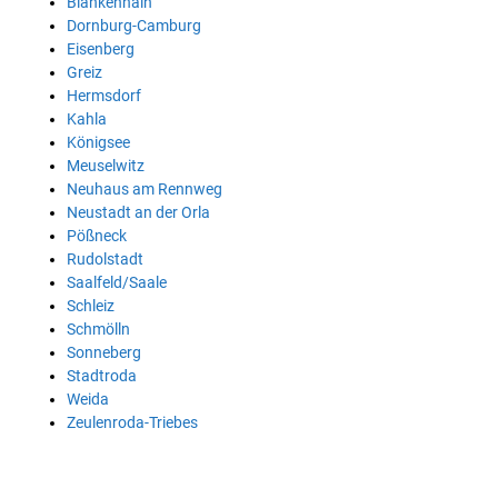
Blankenhain
Dornburg-Camburg
Eisenberg
Greiz
Hermsdorf
Kahla
Königsee
Meuselwitz
Neuhaus am Rennweg
Neustadt an der Orla
Pößneck
Rudolstadt
Saalfeld/Saale
Schleiz
Schmölln
Sonneberg
Stadtroda
Weida
Zeulenroda-Triebes