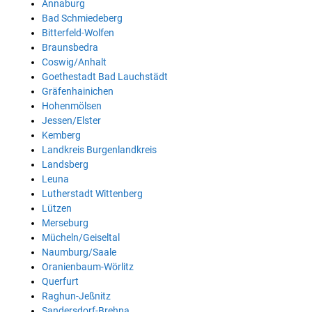
Annaburg
Bad Schmiedeberg
Bitterfeld-Wolfen
Braunsbedra
Coswig/Anhalt
Goethestadt Bad Lauchstädt
Gräfenhainichen
Hohenmölsen
Jessen/Elster
Kemberg
Landkreis Burgenlandkreis
Landsberg
Leuna
Lutherstadt Wittenberg
Lützen
Merseburg
Mücheln/Geiseltal
Naumburg/Saale
Oranienbaum-Wörlitz
Querfurt
Raghun-Jeßnitz
Sandersdorf-Brehna