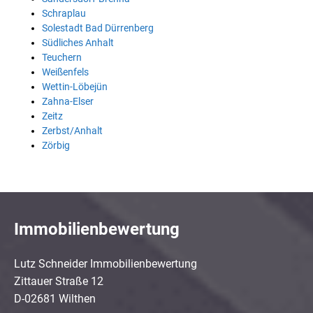
Schraplau
Solestadt Bad Dürrenberg
Südliches Anhalt
Teuchern
Weißenfels
Wettin-Löbejün
Zahna-Elser
Zeitz
Zerbst/Anhalt
Zörbig
Immobilienbewertung
Lutz Schneider Immobilienbewertung
Zittauer Straße 12
D-02681 Wilthen