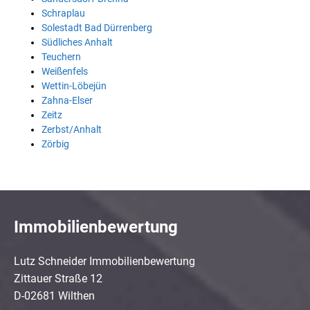
Schraplau
Solestadt Bad Dürrenberg
Südliches Anhalt
Teuchern
Weißenfels
Wettin-Löbejün
Zahna-Elser
Zeitz
Zerbst/Anhalt
Zörbig
Immobilienbewertung
Lutz Schneider Immobilienbewertung
Zittauer Straße 12
D-02681 Wilthen