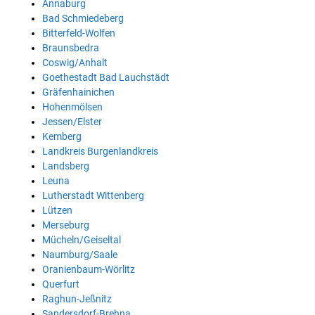
Annaburg
Bad Schmiedeberg
Bitterfeld-Wolfen
Braunsbedra
Coswig/Anhalt
Goethestadt Bad Lauchstädt
Gräfenhainichen
Hohenmölsen
Jessen/Elster
Kemberg
Landkreis Burgenlandkreis
Landsberg
Leuna
Lutherstadt Wittenberg
Lützen
Merseburg
Mücheln/Geiseltal
Naumburg/Saale
Oranienbaum-Wörlitz
Querfurt
Raghun-Jeßnitz
Sandersdorf-Brehna