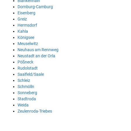
Blankenhain
Dornburg-Camburg
Eisenberg
Greiz
Hermsdorf
Kahla
Königsee
Meuselwitz
Neuhaus am Rennweg
Neustadt an der Orla
Pößneck
Rudolstadt
Saalfeld/Saale
Schleiz
Schmölln
Sonneberg
Stadtroda
Weida
Zeulenroda-Triebes