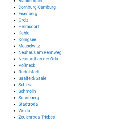
Blankenhain
Dornburg-Camburg
Eisenberg
Greiz
Hermsdorf
Kahla
Königsee
Meuselwitz
Neuhaus am Rennweg
Neustadt an der Orla
Pößneck
Rudolstadt
Saalfeld/Saale
Schleiz
Schmölln
Sonneberg
Stadtroda
Weida
Zeulenroda-Triebes