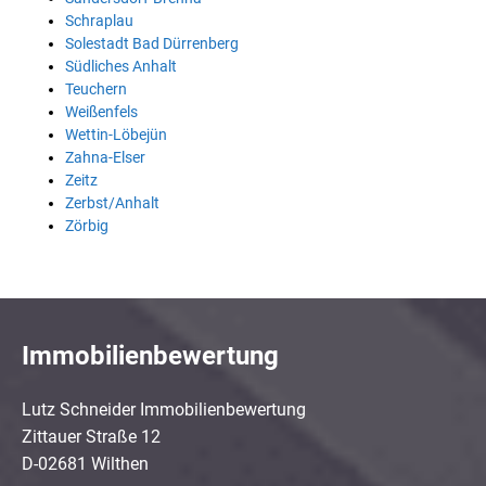
Schraplau
Solestadt Bad Dürrenberg
Südliches Anhalt
Teuchern
Weißenfels
Wettin-Löbejün
Zahna-Elser
Zeitz
Zerbst/Anhalt
Zörbig
Immobilienbewertung
Lutz Schneider Immobilienbewertung
Zittauer Straße 12
D-02681 Wilthen