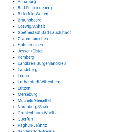
Annaburg
Bad Schmiedeberg
Bitterfeld-Wolfen
Braunsbedra
Coswig/Anhalt
Goethestadt Bad Lauchstädt
Gräfenhainichen
Hohenmölsen
Jessen/Elster
Kemberg
Landkreis Burgenlandkreis
Landsberg
Leuna
Lutherstadt Wittenberg
Lützen
Merseburg
Mücheln/Geiseltal
Naumburg/Saale
Oranienbaum-Wörlitz
Querfurt
Raghun-Jeßnitz
Sandersdorf-Brehna