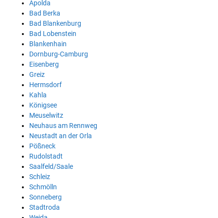
Apolda
Bad Berka
Bad Blankenburg
Bad Lobenstein
Blankenhain
Dornburg-Camburg
Eisenberg
Greiz
Hermsdorf
Kahla
Königsee
Meuselwitz
Neuhaus am Rennweg
Neustadt an der Orla
Pößneck
Rudolstadt
Saalfeld/Saale
Schleiz
Schmölln
Sonneberg
Stadtroda
Weida