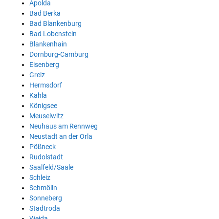
Apolda
Bad Berka
Bad Blankenburg
Bad Lobenstein
Blankenhain
Dornburg-Camburg
Eisenberg
Greiz
Hermsdorf
Kahla
Königsee
Meuselwitz
Neuhaus am Rennweg
Neustadt an der Orla
Pößneck
Rudolstadt
Saalfeld/Saale
Schleiz
Schmölln
Sonneberg
Stadtroda
Weida