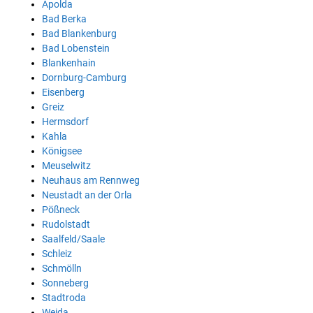
Apolda
Bad Berka
Bad Blankenburg
Bad Lobenstein
Blankenhain
Dornburg-Camburg
Eisenberg
Greiz
Hermsdorf
Kahla
Königsee
Meuselwitz
Neuhaus am Rennweg
Neustadt an der Orla
Pößneck
Rudolstadt
Saalfeld/Saale
Schleiz
Schmölln
Sonneberg
Stadtroda
Weida