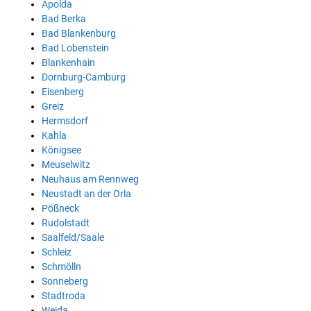
Apolda
Bad Berka
Bad Blankenburg
Bad Lobenstein
Blankenhain
Dornburg-Camburg
Eisenberg
Greiz
Hermsdorf
Kahla
Königsee
Meuselwitz
Neuhaus am Rennweg
Neustadt an der Orla
Pößneck
Rudolstadt
Saalfeld/Saale
Schleiz
Schmölln
Sonneberg
Stadtroda
Weida