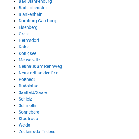
Bad Blankenburg
Bad Lobenstein
Blankenhain
Dornburg-Camburg
Eisenberg
Greiz
Hermsdorf
Kahla
Königsee
Meuselwitz
Neuhaus am Rennweg
Neustadt an der Orla
Pößneck
Rudolstadt
Saalfeld/Saale
Schleiz
Schmölln
Sonneberg
Stadtroda
Weida
Zeulenroda-Triebes