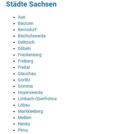
Städte Sachsen
Aue
Bautzen
Bernsdorf
Bischofswerda
Delitzsch
Döbeln
Frankenberg
Freiberg
Freital
Glauchau
Görlitz
Grimma
Hoyerswerda
Limbach-Oberfrohna
Löbau
Markkleeberg
Meißen
Niesky
Pirna