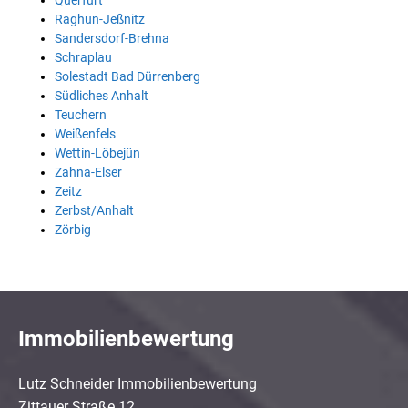
Querfurt
Raghun-Jeßnitz
Sandersdorf-Brehna
Schraplau
Solestadt Bad Dürrenberg
Südliches Anhalt
Teuchern
Weißenfels
Wettin-Löbejün
Zahna-Elser
Zeitz
Zerbst/Anhalt
Zörbig
Immobilienbewertung
Lutz Schneider Immobilienbewertung
Zittauer Straße 12