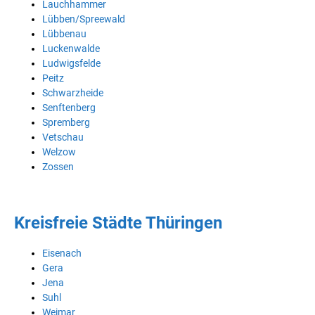
Lauchhammer
Lübben/Spreewald
Lübbenau
Luckenwalde
Ludwigsfelde
Peitz
Schwarzheide
Senftenberg
Spremberg
Vetschau
Welzow
Zossen
Kreisfreie Städte Thüringen
Eisenach
Gera
Jena
Suhl
Weimar