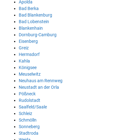
Apolda
Bad Berka
Bad Blankenburg
Bad Lobenstein
Blankenhain
Dornburg-Camburg
Eisenberg
Greiz
Hermsdorf
Kahla
Königsee
Meuselwitz
Neuhaus am Rennweg
Neustadt an der Orla
Pößneck
Rudolstadt
Saalfeld/Saale
Schleiz
Schmölln
Sonneberg
Stadtroda
Weida