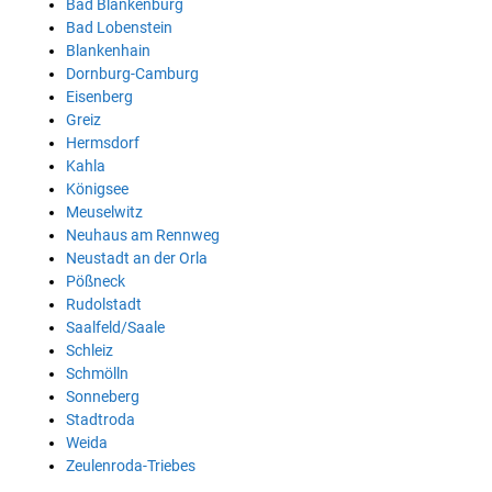
Bad Blankenburg
Bad Lobenstein
Blankenhain
Dornburg-Camburg
Eisenberg
Greiz
Hermsdorf
Kahla
Königsee
Meuselwitz
Neuhaus am Rennweg
Neustadt an der Orla
Pößneck
Rudolstadt
Saalfeld/Saale
Schleiz
Schmölln
Sonneberg
Stadtroda
Weida
Zeulenroda-Triebes