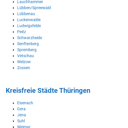
Lauchhammer
Lübben/Spreewald
Lübbenau
Luckenwalde
Ludwigsfelde
Peitz
Schwarzheide
Senftenberg
Spremberg
Vetschau
Welzow
Zossen
Kreisfreie Städte Thüringen
Eisenach
Gera
Jena
Suhl
Weimar