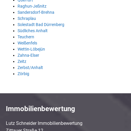
Querfurt
Raghun-Jeßnitz
Sandersdorf-Brehna
Schraplau
Solestadt Bad Dürrenberg
Südliches Anhalt
Teuchern
Weißenfels
Wettin-Löbejün
Zahna-Elser
Zeitz
Zerbst/Anhalt
Zörbig
Immobilienbewertung
Lutz Schneider Immobilienbewertung
Zittauer Straße 12