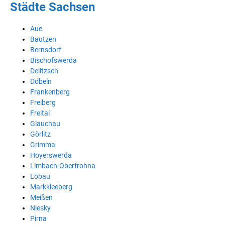
Städte Sachsen
Aue
Bautzen
Bernsdorf
Bischofswerda
Delitzsch
Döbeln
Frankenberg
Freiberg
Freital
Glauchau
Görlitz
Grimma
Hoyerswerda
Limbach-Oberfrohna
Löbau
Markkleeberg
Meißen
Niesky
Pirna