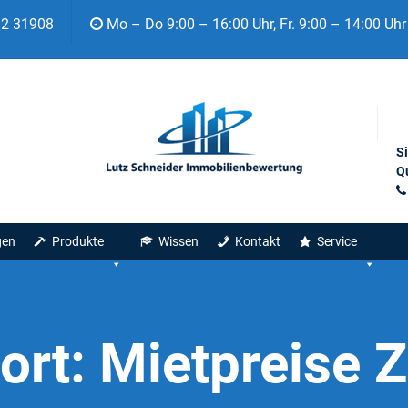
92 31908
Mo – Do 9:00 – 16:00 Uhr, Fr. 9:00 – 14:00 Uhr
S
Qu
gen
Produkte
Wissen
Kontakt
Service
ort:
Mietpreise 