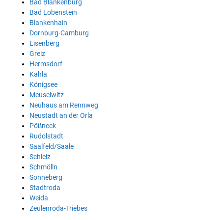
Bad Blankenburg
Bad Lobenstein
Blankenhain
Dornburg-Camburg
Eisenberg
Greiz
Hermsdorf
Kahla
Königsee
Meuselwitz
Neuhaus am Rennweg
Neustadt an der Orla
Pößneck
Rudolstadt
Saalfeld/Saale
Schleiz
Schmölln
Sonneberg
Stadtroda
Weida
Zeulenroda-Triebes