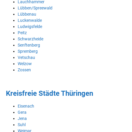
Lauchhammer
Lübben/Spreewald
Lübbenau
Luckenwalde
Ludwigsfelde
Peitz
Schwarzheide
Senftenberg
Spremberg
Vetschau
Welzow
Zossen
Kreisfreie Städte Thüringen
Eisenach
Gera
Jena
Suhl
Weimar