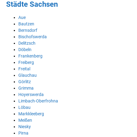
Städte Sachsen
Aue
Bautzen
Bernsdorf
Bischofswerda
Delitzsch
Döbeln
Frankenberg
Freiberg
Freital
Glauchau
Görlitz
Grimma
Hoyerswerda
Limbach-Oberfrohna
Löbau
Markkleeberg
Meißen
Niesky
Pirna