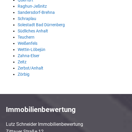
Querfurt
Raghun-Jeßnitz
Sandersdorf-Brehna
Schraplau
Solestadt Bad Dürrenberg
Südliches Anhalt
Teuchern
Weißenfels
Wettin-Löbejün
Zahna-Elser
Zeitz
Zerbst/Anhalt
Zörbig
Immobilienbewertung
Lutz Schneider Immobilienbewertung
Zittauer Straße 12