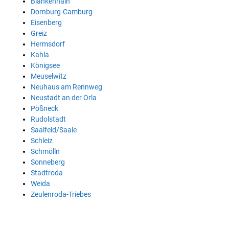
Blankenhain
Dornburg-Camburg
Eisenberg
Greiz
Hermsdorf
Kahla
Königsee
Meuselwitz
Neuhaus am Rennweg
Neustadt an der Orla
Pößneck
Rudolstadt
Saalfeld/Saale
Schleiz
Schmölln
Sonneberg
Stadtroda
Weida
Zeulenroda-Triebes