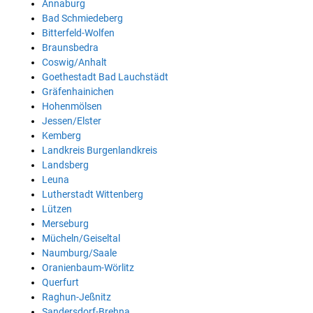
Annaburg
Bad Schmiedeberg
Bitterfeld-Wolfen
Braunsbedra
Coswig/Anhalt
Goethestadt Bad Lauchstädt
Gräfenhainichen
Hohenmölsen
Jessen/Elster
Kemberg
Landkreis Burgenlandkreis
Landsberg
Leuna
Lutherstadt Wittenberg
Lützen
Merseburg
Mücheln/Geiseltal
Naumburg/Saale
Oranienbaum-Wörlitz
Querfurt
Raghun-Jeßnitz
Sandersdorf-Brehna