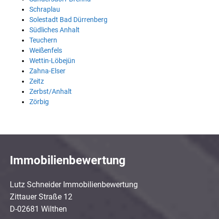
Schraplau
Solestadt Bad Dürrenberg
Südliches Anhalt
Teuchern
Weißenfels
Wettin-Löbejün
Zahna-Elser
Zeitz
Zerbst/Anhalt
Zörbig
Immobilienbewertung
Lutz Schneider Immobilienbewertung
Zittauer Straße 12
D-02681 Wilthen