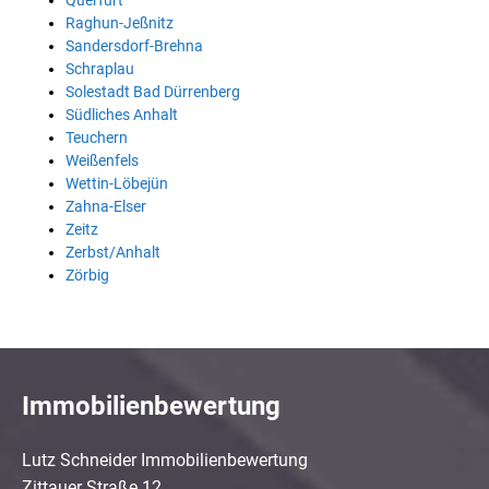
Querfurt
Raghun-Jeßnitz
Sandersdorf-Brehna
Schraplau
Solestadt Bad Dürrenberg
Südliches Anhalt
Teuchern
Weißenfels
Wettin-Löbejün
Zahna-Elser
Zeitz
Zerbst/Anhalt
Zörbig
Immobilienbewertung
Lutz Schneider Immobilienbewertung
Zittauer Straße 12