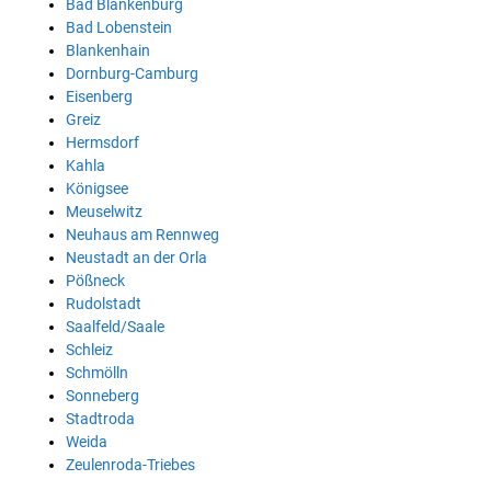
Bad Blankenburg
Bad Lobenstein
Blankenhain
Dornburg-Camburg
Eisenberg
Greiz
Hermsdorf
Kahla
Königsee
Meuselwitz
Neuhaus am Rennweg
Neustadt an der Orla
Pößneck
Rudolstadt
Saalfeld/Saale
Schleiz
Schmölln
Sonneberg
Stadtroda
Weida
Zeulenroda-Triebes