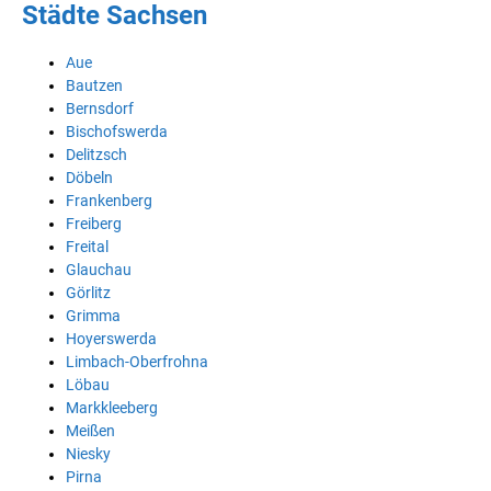
Städte Sachsen
Aue
Bautzen
Bernsdorf
Bischofswerda
Delitzsch
Döbeln
Frankenberg
Freiberg
Freital
Glauchau
Görlitz
Grimma
Hoyerswerda
Limbach-Oberfrohna
Löbau
Markkleeberg
Meißen
Niesky
Pirna