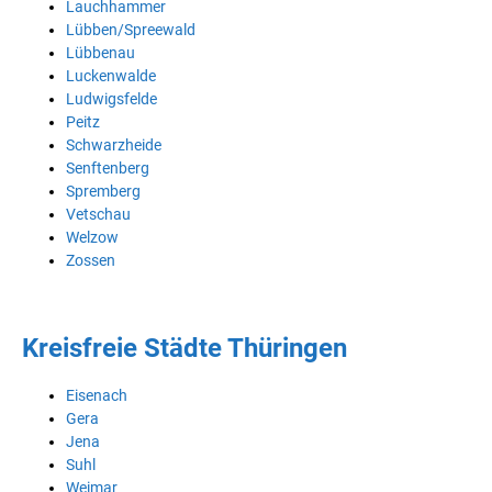
Lauchhammer
Lübben/Spreewald
Lübbenau
Luckenwalde
Ludwigsfelde
Peitz
Schwarzheide
Senftenberg
Spremberg
Vetschau
Welzow
Zossen
Kreisfreie Städte Thüringen
Eisenach
Gera
Jena
Suhl
Weimar