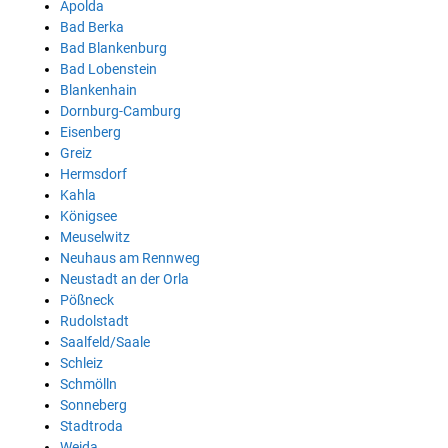
Apolda
Bad Berka
Bad Blankenburg
Bad Lobenstein
Blankenhain
Dornburg-Camburg
Eisenberg
Greiz
Hermsdorf
Kahla
Königsee
Meuselwitz
Neuhaus am Rennweg
Neustadt an der Orla
Pößneck
Rudolstadt
Saalfeld/Saale
Schleiz
Schmölln
Sonneberg
Stadtroda
Weida