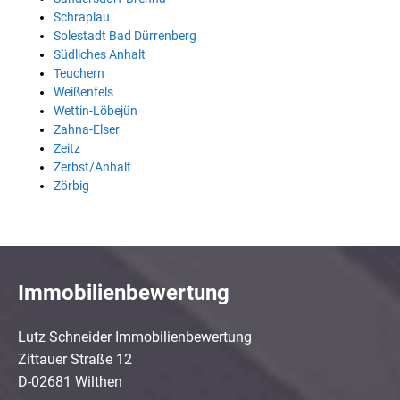
Schraplau
Solestadt Bad Dürrenberg
Südliches Anhalt
Teuchern
Weißenfels
Wettin-Löbejün
Zahna-Elser
Zeitz
Zerbst/Anhalt
Zörbig
Immobilienbewertung
Lutz Schneider Immobilienbewertung
Zittauer Straße 12
D-02681 Wilthen