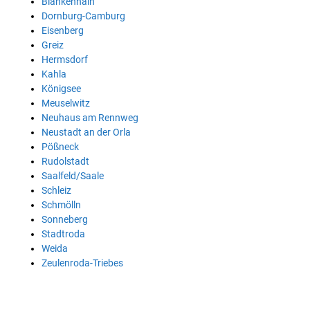
Blankenhain
Dornburg-Camburg
Eisenberg
Greiz
Hermsdorf
Kahla
Königsee
Meuselwitz
Neuhaus am Rennweg
Neustadt an der Orla
Pößneck
Rudolstadt
Saalfeld/Saale
Schleiz
Schmölln
Sonneberg
Stadtroda
Weida
Zeulenroda-Triebes