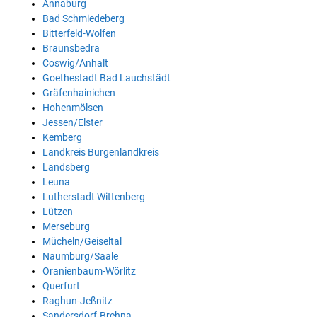
Annaburg
Bad Schmiedeberg
Bitterfeld-Wolfen
Braunsbedra
Coswig/Anhalt
Goethestadt Bad Lauchstädt
Gräfenhainichen
Hohenmölsen
Jessen/Elster
Kemberg
Landkreis Burgenlandkreis
Landsberg
Leuna
Lutherstadt Wittenberg
Lützen
Merseburg
Mücheln/Geiseltal
Naumburg/Saale
Oranienbaum-Wörlitz
Querfurt
Raghun-Jeßnitz
Sandersdorf-Brehna