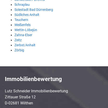
Schraplau
Solestadt Bad Dürrenberg
Südliches Anhalt
Teuchern
Weißenfels
Wettin-Löbejün
Zahna-Elser
Zeitz
Zerbst/Anhalt
Zörbig
Immobilienbewertung
Lutz Schneider Immobilienbewertung
Zittauer Straße 12
D-02681 Wilthen