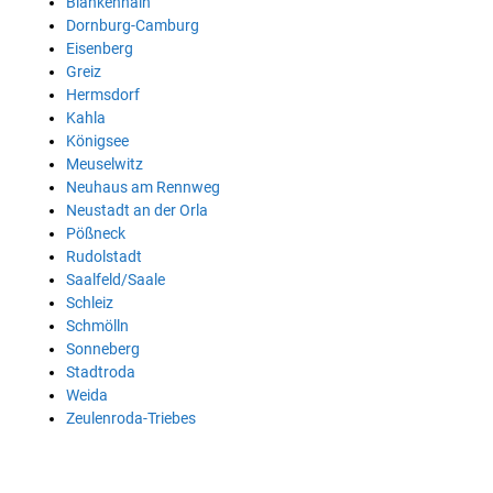
Blankenhain
Dornburg-Camburg
Eisenberg
Greiz
Hermsdorf
Kahla
Königsee
Meuselwitz
Neuhaus am Rennweg
Neustadt an der Orla
Pößneck
Rudolstadt
Saalfeld/Saale
Schleiz
Schmölln
Sonneberg
Stadtroda
Weida
Zeulenroda-Triebes