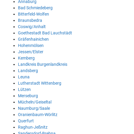
Annaburg
Bad Schmiedeberg
Bitterfeld-Wolfen
Braunsbedra
Coswig/Anhalt
Goethestadt Bad Lauchstädt
Gräfenhainichen
Hohenmölsen
Jessen/Elster
Kemberg
Landkreis Burgenlandkreis
Landsberg
Leuna
Lutherstadt Wittenberg
Lützen
Merseburg
Mücheln/Geiseltal
Naumburg/Saale
Oranienbaum-Wörlitz
Querfurt
Raghun-Jeßnitz
Sandersdorf-Brehna