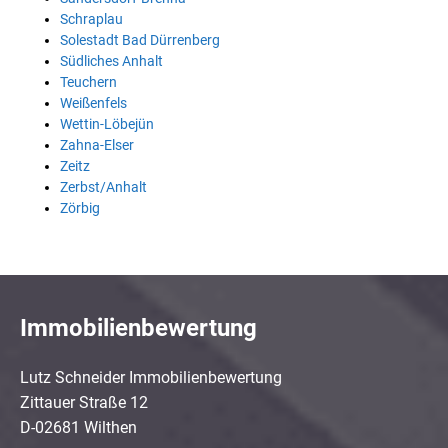
Schraplau
Solestadt Bad Dürrenberg
Südliches Anhalt
Teuchern
Weißenfels
Wettin-Löbejün
Zahna-Elser
Zeitz
Zerbst/Anhalt
Zörbig
Immobilienbewertung
Lutz Schneider Immobilienbewertung
Zittauer Straße 12
D-02681 Wilthen