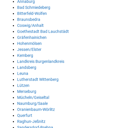
Annaburg
Bad Schmiedeberg
Bitterfeld-Wolfen
Braunsbedra
Coswig/Anhalt
Goethestadt Bad Lauchstädt
Gräfenhainichen
Hohenmölsen
Jessen/Elster
Kemberg
Landkreis Burgenlandkreis
Landsberg
Leuna
Lutherstadt Wittenberg
Lützen
Merseburg
Mücheln/Geiseltal
Naumburg/Saale
Oranienbaum-Wörlitz
Querfurt
Raghun-Jeßnitz
Sandersdorf-Brehna