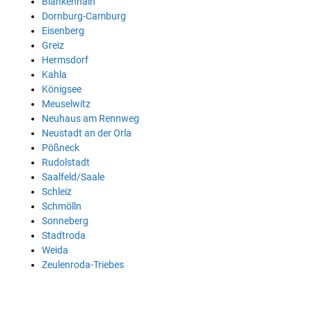
Blankenhain
Dornburg-Camburg
Eisenberg
Greiz
Hermsdorf
Kahla
Königsee
Meuselwitz
Neuhaus am Rennweg
Neustadt an der Orla
Pößneck
Rudolstadt
Saalfeld/Saale
Schleiz
Schmölln
Sonneberg
Stadtroda
Weida
Zeulenroda-Triebes