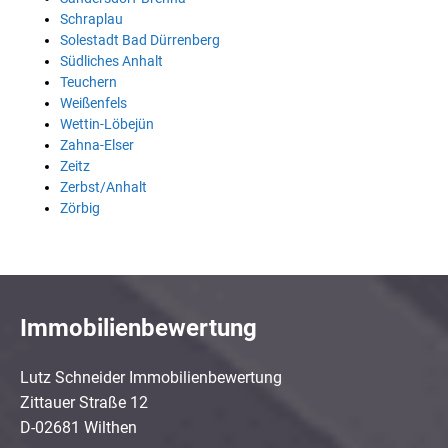
Schraplau
Solestadt Bad Dürrenberg
Südliches Anhalt
Teuchern
Weißenfels
Wettin-Löbejün
Zahna-Elser
Zeitz
Zerbst/Anhalt
Zörbig
Immobilienbewertung
Lutz Schneider Immobilienbewertung
Zittauer Straße 12
D-02681 Wilthen