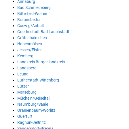
Annaburg
Bad Schmiedeberg
Bitterfeld-Wolfen
Braunsbedra
Coswig/Anhalt
Goethestadt Bad Lauchstädt
Gräfenhainichen
Hohenmölsen
Jessen/Elster
Kemberg
Landkreis Burgenlandkreis
Landsberg
Leuna
Lutherstadt Wittenberg
Lützen
Merseburg
Mücheln/Geiseltal
Naumburg/Saale
Oranienbaum-Wörlitz
Querfurt
Raghun-Jeßnitz
Sandersdorf-Brehna