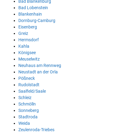
Bad Blankenburg
Bad Lobenstein
Blankenhain
Dornburg-Camburg
Eisenberg
Greiz
Hermsdorf
Kahla
Königsee
Meuselwitz
Neuhaus am Rennweg
Neustadt an der Orla
Pößneck
Rudolstadt
Saalfeld/Saale
Schleiz
Schmölln
Sonneberg
Stadtroda
Weida
Zeulenroda-Triebes