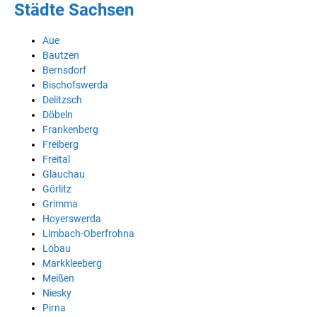
Städte Sachsen
Aue
Bautzen
Bernsdorf
Bischofswerda
Delitzsch
Döbeln
Frankenberg
Freiberg
Freital
Glauchau
Görlitz
Grimma
Hoyerswerda
Limbach-Oberfrohna
Löbau
Markkleeberg
Meißen
Niesky
Pirna