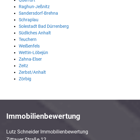
Querfurt
Raghun-Jeßnitz
Sandersdorf-Brehna
Schraplau
Solestadt Bad Dürrenberg
Südliches Anhalt
Teuchern
Weißenfels
Wettin-Löbejün
Zahna-Elser
Zeitz
Zerbst/Anhalt
Zörbig
Immobilienbewertung
Lutz Schneider Immobilienbewertung
Zittauer Straße 12