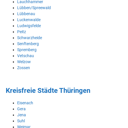
Lauchhammer
Lübben/Spreewald
Lübbenau
Luckenwalde
Ludwigsfelde
Peitz
Schwarzheide
Senftenberg
Spremberg
Vetschau
Welzow
Zossen
Kreisfreie Städte Thüringen
Eisenach
Gera
Jena
Suhl
Weimar