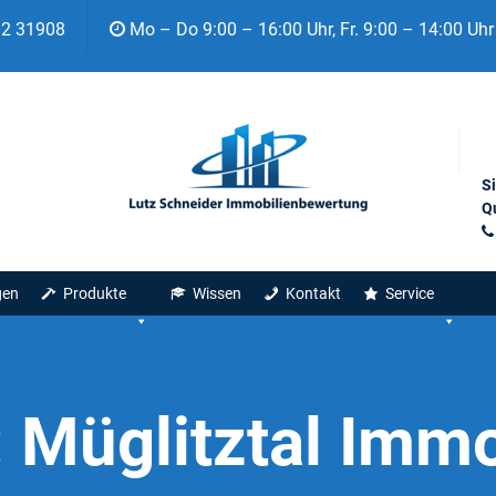
92 31908
Mo – Do 9:00 – 16:00 Uhr, Fr. 9:00 – 14:00 Uhr
S
Qu
gen
Produkte
Wissen
Kontakt
Service
:
Müglitztal Imm