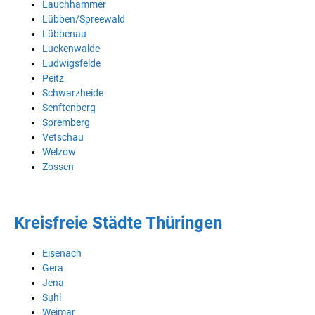
Lauchhammer
Lübben/Spreewald
Lübbenau
Luckenwalde
Ludwigsfelde
Peitz
Schwarzheide
Senftenberg
Spremberg
Vetschau
Welzow
Zossen
Kreisfreie Städte Thüringen
Eisenach
Gera
Jena
Suhl
Weimar