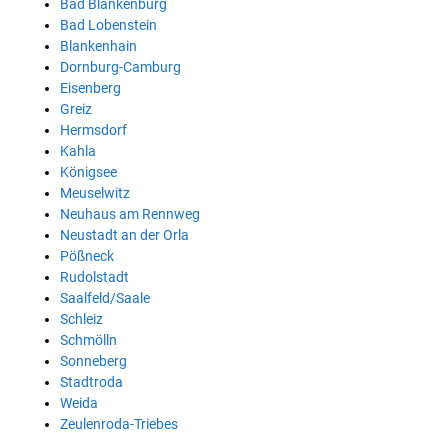
Bad Blankenburg
Bad Lobenstein
Blankenhain
Dornburg-Camburg
Eisenberg
Greiz
Hermsdorf
Kahla
Königsee
Meuselwitz
Neuhaus am Rennweg
Neustadt an der Orla
Pößneck
Rudolstadt
Saalfeld/Saale
Schleiz
Schmölln
Sonneberg
Stadtroda
Weida
Zeulenroda-Triebes