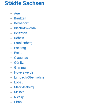
Städte Sachsen
Aue
Bautzen
Bernsdorf
Bischofswerda
Delitzsch
Döbeln
Frankenberg
Freiberg
Freital
Glauchau
Görlitz
Grimma
Hoyerswerda
Limbach-Oberfrohna
Löbau
Markkleeberg
Meißen
Niesky
Pirna