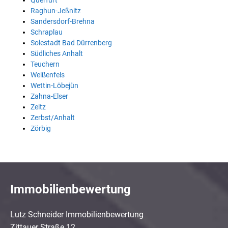
Querfurt
Raghun-Jeßnitz
Sandersdorf-Brehna
Schraplau
Solestadt Bad Dürrenberg
Südliches Anhalt
Teuchern
Weißenfels
Wettin-Löbejün
Zahna-Elser
Zeitz
Zerbst/Anhalt
Zörbig
Immobilienbewertung
Lutz Schneider Immobilienbewertung
Zittauer Straße 12