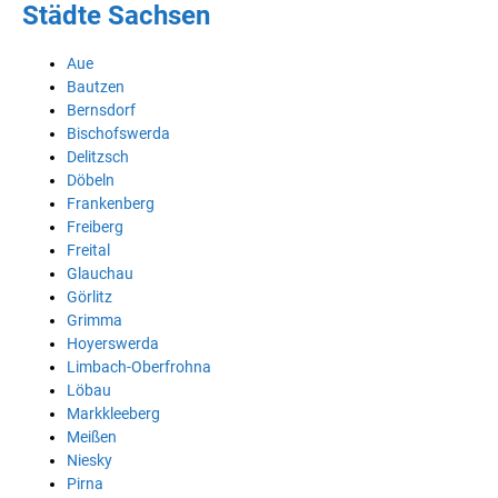
Städte Sachsen
Aue
Bautzen
Bernsdorf
Bischofswerda
Delitzsch
Döbeln
Frankenberg
Freiberg
Freital
Glauchau
Görlitz
Grimma
Hoyerswerda
Limbach-Oberfrohna
Löbau
Markkleeberg
Meißen
Niesky
Pirna