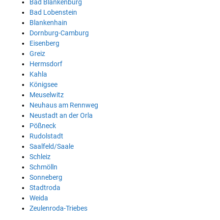
Bad Blankenburg
Bad Lobenstein
Blankenhain
Dornburg-Camburg
Eisenberg
Greiz
Hermsdorf
Kahla
Königsee
Meuselwitz
Neuhaus am Rennweg
Neustadt an der Orla
Pößneck
Rudolstadt
Saalfeld/Saale
Schleiz
Schmölln
Sonneberg
Stadtroda
Weida
Zeulenroda-Triebes