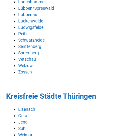
Lauchhammer
Lübben/Spreewald
Lübbenau
Luckenwalde
Ludwigsfelde
Peitz
Schwarzheide
Senftenberg
Spremberg
Vetschau
Welzow
Zossen
Kreisfreie Städte Thüringen
Eisenach
Gera
Jena
Suhl
Weimar