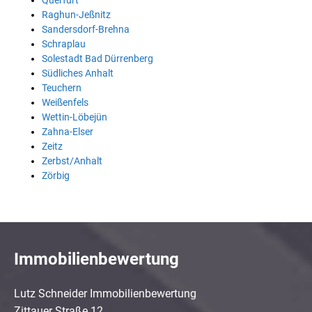
Querfurt
Raghun-Jeßnitz
Sandersdorf-Brehna
Schraplau
Solestadt Bad Dürrenberg
Südliches Anhalt
Teuchern
Weißenfels
Wettin-Löbejün
Zahna-Elser
Zeitz
Zerbst/Anhalt
Zörbig
Immobilienbewertung
Lutz Schneider Immobilienbewertung
Zittauer Straße 12