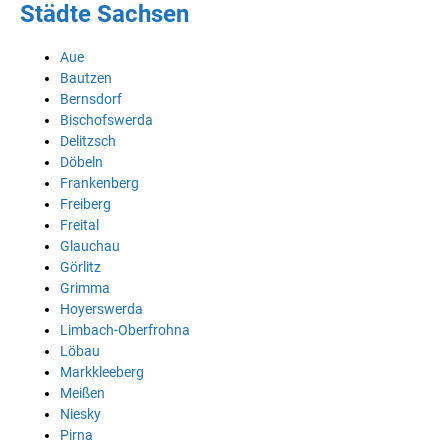
Städte Sachsen
Aue
Bautzen
Bernsdorf
Bischofswerda
Delitzsch
Döbeln
Frankenberg
Freiberg
Freital
Glauchau
Görlitz
Grimma
Hoyerswerda
Limbach-Oberfrohna
Löbau
Markkleeberg
Meißen
Niesky
Pirna