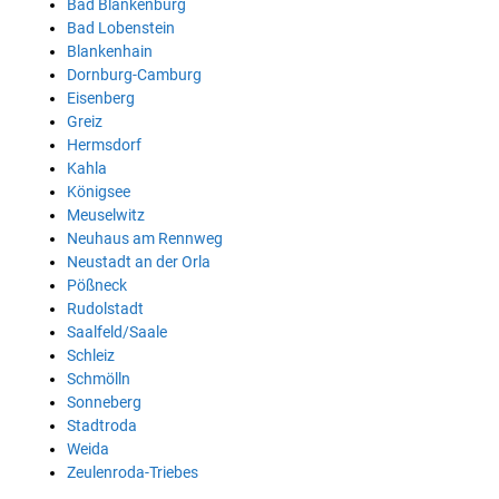
Bad Blankenburg
Bad Lobenstein
Blankenhain
Dornburg-Camburg
Eisenberg
Greiz
Hermsdorf
Kahla
Königsee
Meuselwitz
Neuhaus am Rennweg
Neustadt an der Orla
Pößneck
Rudolstadt
Saalfeld/Saale
Schleiz
Schmölln
Sonneberg
Stadtroda
Weida
Zeulenroda-Triebes