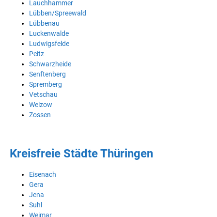
Lauchhammer
Lübben/Spreewald
Lübbenau
Luckenwalde
Ludwigsfelde
Peitz
Schwarzheide
Senftenberg
Spremberg
Vetschau
Welzow
Zossen
Kreisfreie Städte Thüringen
Eisenach
Gera
Jena
Suhl
Weimar