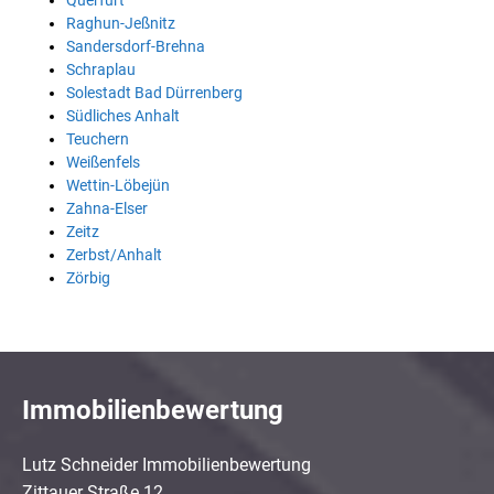
Querfurt
Raghun-Jeßnitz
Sandersdorf-Brehna
Schraplau
Solestadt Bad Dürrenberg
Südliches Anhalt
Teuchern
Weißenfels
Wettin-Löbejün
Zahna-Elser
Zeitz
Zerbst/Anhalt
Zörbig
Immobilienbewertung
Lutz Schneider Immobilienbewertung
Zittauer Straße 12