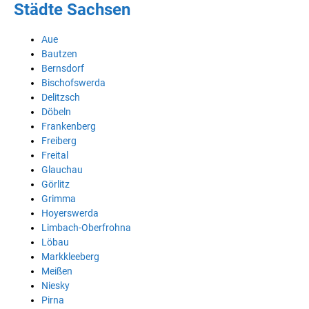
Städte Sachsen
Aue
Bautzen
Bernsdorf
Bischofswerda
Delitzsch
Döbeln
Frankenberg
Freiberg
Freital
Glauchau
Görlitz
Grimma
Hoyerswerda
Limbach-Oberfrohna
Löbau
Markkleeberg
Meißen
Niesky
Pirna