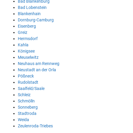
Bad Blankenburg
Bad Lobenstein
Blankenhain
Dornburg-Camburg
Eisenberg
Greiz
Hermsdorf
Kahla
Königsee
Meuselwitz
Neuhaus am Rennweg
Neustadt an der Orla
Pößneck
Rudolstadt
Saalfeld/Saale
Schleiz
Schmölln
Sonneberg
Stadtroda
Weida
Zeulenroda-Triebes