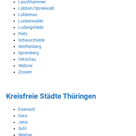
Lauchhammer
Lübben/Spreewald
Lübbenau
Luckenwalde
Ludwigsfelde
Peitz
Schwarzheide
Senftenberg
Spremberg
Vetschau
Welzow
Zossen
Kreisfreie Städte Thüringen
Eisenach
Gera
Jena
Suhl
Weimar