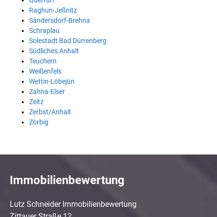
Querfurt
Raghun-Jeßnitz
Sandersdorf-Brehna
Schraplau
Solestadt Bad Dürrenberg
Südliches Anhalt
Teuchern
Weißenfels
Wettin-Löbejün
Zahna-Elser
Zeitz
Zerbst/Anhalt
Zörbig
Immobilienbewertung
Lutz Schneider Immobilienbewertung
Zittauer Straße 12