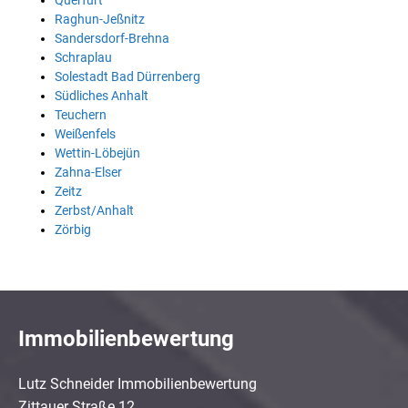
Querfurt
Raghun-Jeßnitz
Sandersdorf-Brehna
Schraplau
Solestadt Bad Dürrenberg
Südliches Anhalt
Teuchern
Weißenfels
Wettin-Löbejün
Zahna-Elser
Zeitz
Zerbst/Anhalt
Zörbig
Immobilienbewertung
Lutz Schneider Immobilienbewertung
Zittauer Straße 12