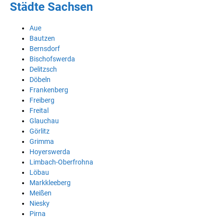
Städte Sachsen
Aue
Bautzen
Bernsdorf
Bischofswerda
Delitzsch
Döbeln
Frankenberg
Freiberg
Freital
Glauchau
Görlitz
Grimma
Hoyerswerda
Limbach-Oberfrohna
Löbau
Markkleeberg
Meißen
Niesky
Pirna