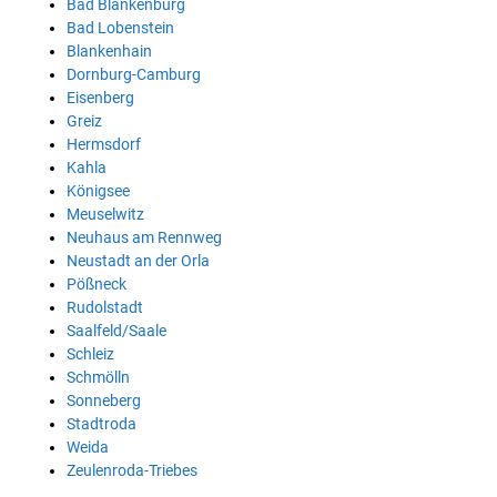
Bad Blankenburg
Bad Lobenstein
Blankenhain
Dornburg-Camburg
Eisenberg
Greiz
Hermsdorf
Kahla
Königsee
Meuselwitz
Neuhaus am Rennweg
Neustadt an der Orla
Pößneck
Rudolstadt
Saalfeld/Saale
Schleiz
Schmölln
Sonneberg
Stadtroda
Weida
Zeulenroda-Triebes