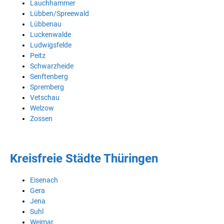
Lauchhammer
Lübben/Spreewald
Lübbenau
Luckenwalde
Ludwigsfelde
Peitz
Schwarzheide
Senftenberg
Spremberg
Vetschau
Welzow
Zossen
Kreisfreie Städte Thüringen
Eisenach
Gera
Jena
Suhl
Weimar