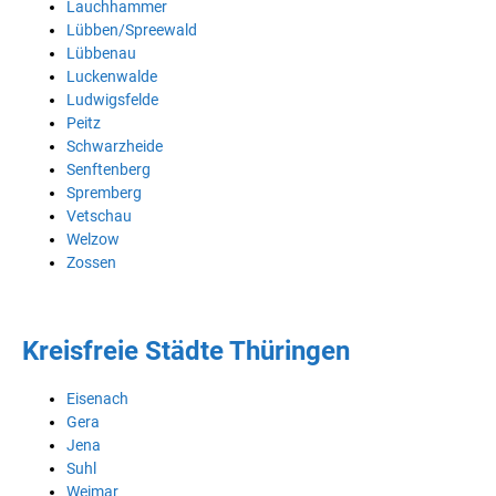
Lauchhammer
Lübben/Spreewald
Lübbenau
Luckenwalde
Ludwigsfelde
Peitz
Schwarzheide
Senftenberg
Spremberg
Vetschau
Welzow
Zossen
Kreisfreie Städte Thüringen
Eisenach
Gera
Jena
Suhl
Weimar