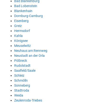
Bad Blankenburg
Bad Lobenstein
Blankenhain
Dornburg-Camburg
Eisenberg
Greiz
Hermsdorf
Kahla
Königsee
Meuselwitz
Neuhaus am Rennweg
Neustadt an der Orla
Pößneck
Rudolstadt
Saalfeld/Saale
Schleiz
Schmölln
Sonneberg
Stadtroda
Weida
Zeulenroda-Triebes