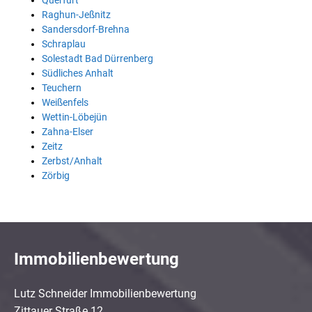
Querfurt
Raghun-Jeßnitz
Sandersdorf-Brehna
Schraplau
Solestadt Bad Dürrenberg
Südliches Anhalt
Teuchern
Weißenfels
Wettin-Löbejün
Zahna-Elser
Zeitz
Zerbst/Anhalt
Zörbig
Immobilienbewertung
Lutz Schneider Immobilienbewertung
Zittauer Straße 12