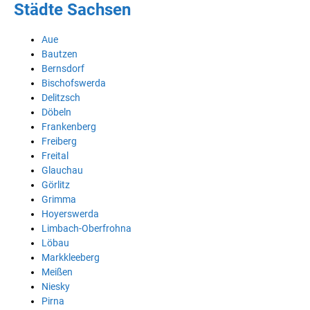
Städte Sachsen
Aue
Bautzen
Bernsdorf
Bischofswerda
Delitzsch
Döbeln
Frankenberg
Freiberg
Freital
Glauchau
Görlitz
Grimma
Hoyerswerda
Limbach-Oberfrohna
Löbau
Markkleeberg
Meißen
Niesky
Pirna